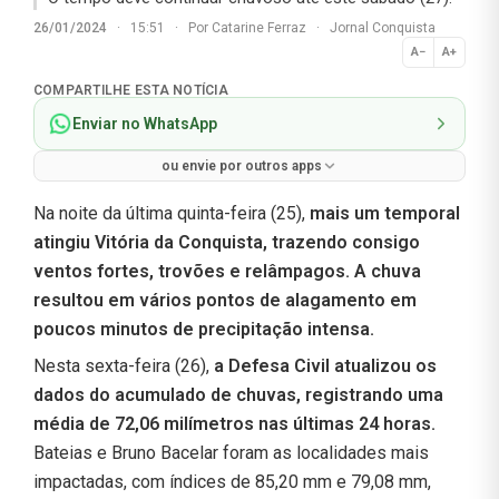
26/01/2024
·
15:51
·
Por
Catarine Ferraz
·
Jornal Conquista
A−
A+
Normal
COMPARTILHE ESTA NOTÍCIA
Enviar no WhatsApp
ou envie por outros apps
Na noite da última quinta-feira (25),
mais um temporal
atingiu Vitória da Conquista, trazendo consigo
ventos fortes, trovões e relâmpagos. A chuva
resultou em vários pontos de alagamento em
poucos minutos de precipitação intensa.
Nesta sexta-feira (26),
a Defesa Civil atualizou os
dados do acumulado de chuvas, registrando uma
média de 72,06 milímetros nas últimas 24 horas.
Bateias e Bruno Bacelar foram as localidades mais
impactadas, com índices de 85,20 mm e 79,08 mm,