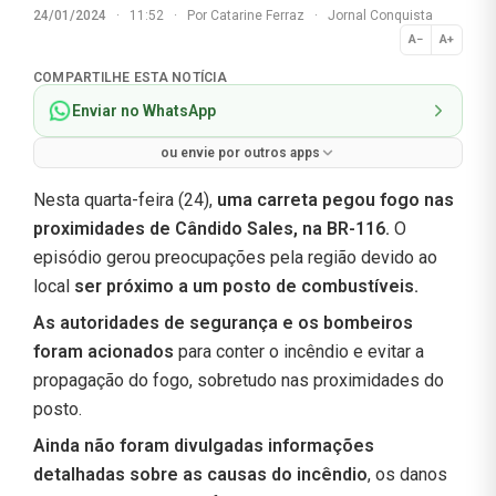
24/01/2024
·
11:52
·
Por
Catarine Ferraz
·
Jornal Conquista
A−
A+
Normal
COMPARTILHE ESTA NOTÍCIA
Enviar no WhatsApp
ou envie por outros apps
Nesta quarta-feira (24),
uma carreta pegou fogo nas
proximidades de Cândido Sales, na BR-116.
O
episódio gerou preocupações pela região devido ao
local
ser próximo a um posto de combustíveis.
As autoridades de segurança e os bombeiros
foram acionados
para conter o incêndio e evitar a
propagação do fogo, sobretudo nas proximidades do
posto.
Ainda não foram divulgadas informações
detalhadas sobre as causas do incêndio
, os danos