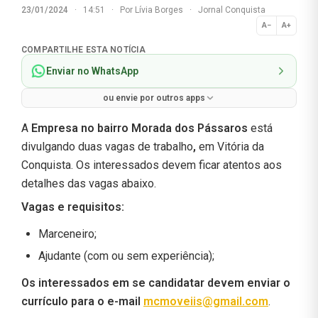
23/01/2024
·
14:51
·
Por
Lívia Borges
·
Jornal Conquista
A−
A+
Normal
COMPARTILHE ESTA NOTÍCIA
Enviar no WhatsApp
ou envie por outros apps
A
Empresa no bairro Morada dos Pássaros
está
divulgando duas vagas de trabalho
,
em Vitória da
Conquista. Os interessados devem ficar atentos aos
detalhes das vagas abaixo.
Vagas e requisitos:
Marceneiro;
Ajudante (com ou sem experiência);
Os interessados em se candidatar devem enviar o
currículo para o e-mail
mcmoveiis@gmail.com
.