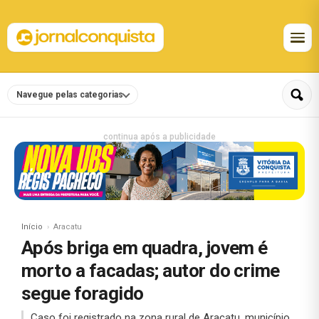
Navegue pelas categorias
continua após a publicidade
Início
Aracatu
Após briga em quadra, jovem é
morto a facadas; autor do crime
segue foragido
Caso foi registrado na zona rural de Aracatu, município