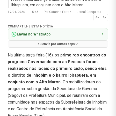
Ibirapuera, em conjunto com o Alto Maron.
17/01/2024
·
15:46
·
Por
Catarine Ferraz
·
Jornal Conquista
A−
A+
Normal
COMPARTILHE ESTA NOTÍCIA
Enviar no WhatsApp
ou envie por outros apps
Na última terça-feira (16), os
primeiros encontros do
programa Governando com as Pessoas foram
realizados nos locais do primeiro ciclo, sendo eles
o distrito de Inhobim e o bairro Ibirapuera, em
conjunto com o Alto Maron.
Os mobilizadores do
programa, sob a gestão da Secretaria de Governo
(Segov) da Prefeitura Municipal, se reuniram com a
comunidade nos espaços da Subprefeitura de Inhobim
e no Centro de Referência em Assistência Social do
Bruno Bacelar (Cras).