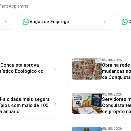
WhatsApp entrar:
Vagas de Emprego
C
05/08/2026
 Conquista aprova
Obra na red
rístico Ecológico do
mudanças no 
da Conquista
05/08/2026
 é a cidade mais segura
Servidores mu
ípios com mais de 100
Conquista te
a anuário
de projeto n
05/08/2026