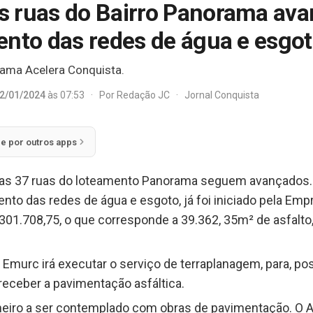
s ruas do Bairro Panorama av
ento das redes de água e esgo
rama Acelera Conquista.
2/01/2024
às 07:53
·
Por
Redação JC
·
Jornal Conquista
ie por outros apps
as 37 ruas do loteamento Panorama seguem avançados. 
ento das redes de água e esgoto, já foi iniciado pela Em
01.708,75, o que corresponde a 39.362, 35m² de asfalto, 
a Emurc irá executar o serviço de terraplanagem, para, po
eceber a pavimentação asfáltica.
eiro a ser contemplado com obras de pavimentação. O 