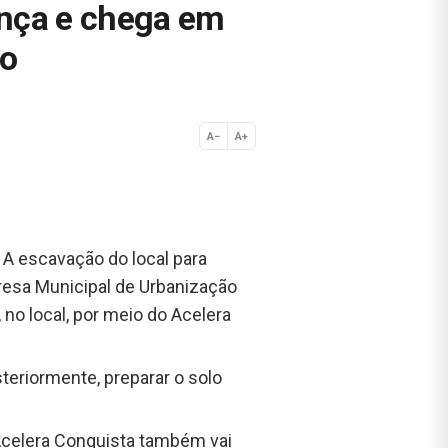
ança e chega em
to
A−
A+
Normal
A escavação do local para
presa Municipal de Urbanização
no local, por meio do Acelera
steriormente, preparar o solo
Acelera Conquista também vai