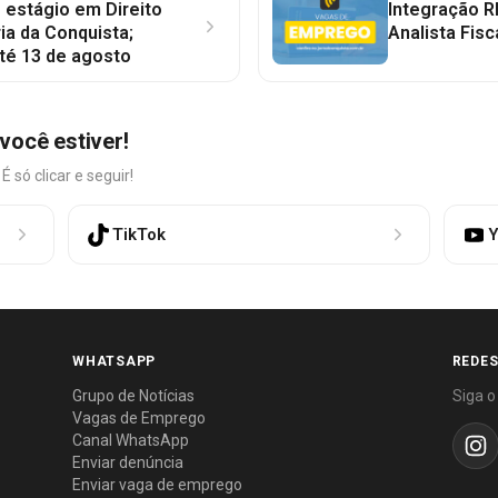
 estágio em Direito
Integração R
ia da Conquista;
Analista Fisc
té 13 de agosto
você estiver!
só clicar e seguir!
TikTok
Y
WHATSAPP
REDES
Grupo de Notícias
Siga o
Vagas de Emprego
Canal WhatsApp
Enviar denúncia
Enviar vaga de emprego