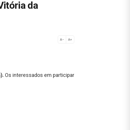
itória da
A−
A+
Normal
).
Os interessados em participar