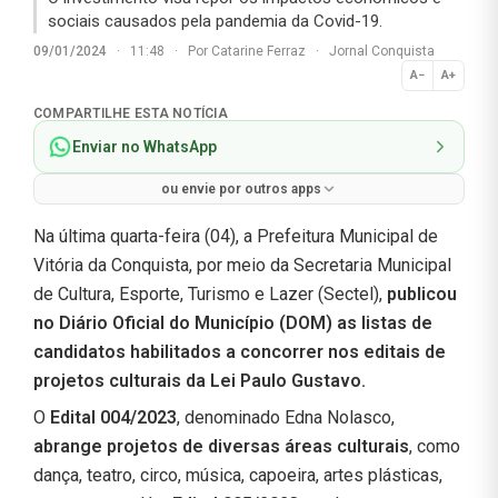
sociais causados pela pandemia da Covid-19.
09/01/2024
·
11:48
·
Por
Catarine Ferraz
·
Jornal Conquista
A−
A+
Normal
COMPARTILHE ESTA NOTÍCIA
Enviar no WhatsApp
ou envie por outros apps
Na última quarta-feira (04), a Prefeitura Municipal de
Vitória da Conquista, por meio da Secretaria Municipal
de Cultura, Esporte, Turismo e Lazer (Sectel),
publicou
no Diário Oficial do Município (DOM) as listas de
candidatos habilitados a concorrer nos editais de
projetos culturais da Lei Paulo Gustavo.
O
Edital 004/2023
, denominado Edna Nolasco,
abrange projetos de diversas áreas culturais
, como
dança, teatro, circo, música, capoeira, artes plásticas,