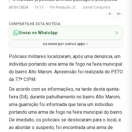
05/01/2024
·
10:15
·
Por
Redação JC
·
Jornal Conquista
A−
A+
Normal
COMPARTILHE ESTA NOTÍCIA
Enviar no WhatsApp
ou envie por outros apps
Policiais militares localizaram, após uma denúncia, um
indivíduo portando uma arma de fogo na feira municipal
do bairro Alto Marom. Apreensão foi realizada do PETO
da 77ª CIPM.
De acordo com as informações, na tarde desta quinta-
feira (04), durante patrulhamento no bairro Alto Marom,
uma guarnição foi informada que teria um indivíduo
portando uma arma de fogo na feira municipal do bairro.
De imediato, os policiais se deslocaram para o local, e
ao abordar o suspeito, foi encontrada uma arma de