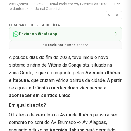
29/12/2023
·
16:26
·
Atualizado em
29/12/2023
às 18:51
·
Por
jordanferraz
·
Jornal Conquista
A−
A+
Normal
COMPARTILHE ESTA NOTÍCIA
Enviar no WhatsApp
ou envie por outros apps
A poucos dias do fim de 2023, teve início o novo
sistema binário de Vitória da Conquista, situado na
zona Oeste, e que é composto pelas
Avenidas Ilhéus
e Itabuna
, que cruzam vários bairros da cidade. A partir
de agora,
o trânsito nestas duas vias passa a
acontecer em sentido único
.
Em qual direção?
O tráfego de veículos na
Avenida Ilhéus
passa a ser
somente no sentido Av. Brumado -> Av. Alagoas,
enquanto o fluxo na
Avenida Itabuna
será permitido