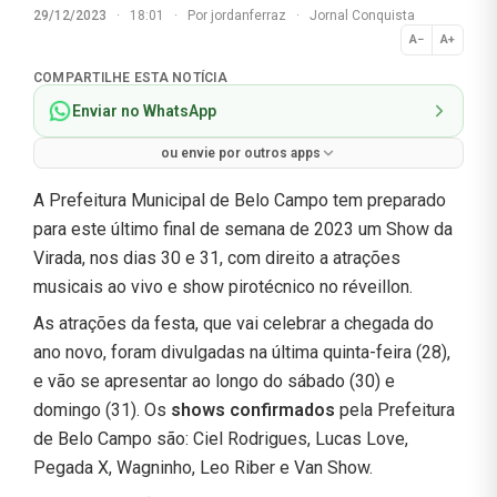
29/12/2023
·
18:01
·
Por
jordanferraz
·
Jornal Conquista
A−
A+
Normal
COMPARTILHE ESTA NOTÍCIA
Enviar no WhatsApp
ou envie por outros apps
A Prefeitura Municipal de Belo Campo tem preparado
para este último final de semana de 2023 um Show da
Virada, nos dias 30 e 31, com direito a atrações
musicais ao vivo e show pirotécnico no réveillon.
As atrações da festa, que vai celebrar a chegada do
ano novo, foram divulgadas na última quinta-feira (28),
e vão se apresentar ao longo do sábado (30) e
domingo (31). Os
shows confirmados
pela Prefeitura
de Belo Campo são: Ciel Rodrigues, Lucas Love,
Pegada X, Wagninho, Leo Riber e Van Show.