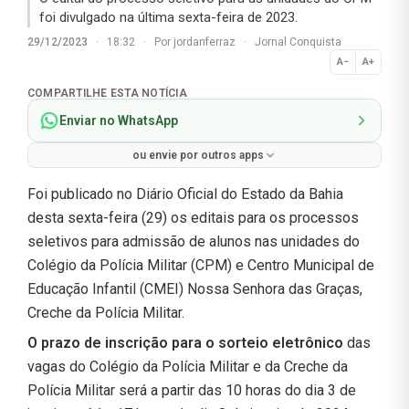
foi divulgado na última sexta-feira de 2023.
29/12/2023
·
18:32
·
Por
jordanferraz
·
Jornal Conquista
A−
A+
Normal
COMPARTILHE ESTA NOTÍCIA
Enviar no WhatsApp
ou envie por outros apps
Foi publicado no Diário Oficial do Estado da Bahia
desta sexta-feira (29) os editais para os processos
seletivos para admissão de alunos nas unidades do
Colégio da Polícia Militar (CPM) e Centro Municipal de
Educação Infantil (CMEI) Nossa Senhora das Graças,
Creche da Polícia Militar.
O prazo de inscrição para o sorteio eletrônico
das
vagas do Colégio da Polícia Militar e da Creche da
Polícia Militar será a partir das 10 horas do dia 3 de