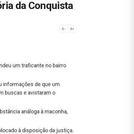
ória da Conquista
A−
A+
Normal
deu um traficante no bairro
eu informações de que um
em buscas e avistaram o
ubstância análoga à maconha,
locado à disposição da justiça.