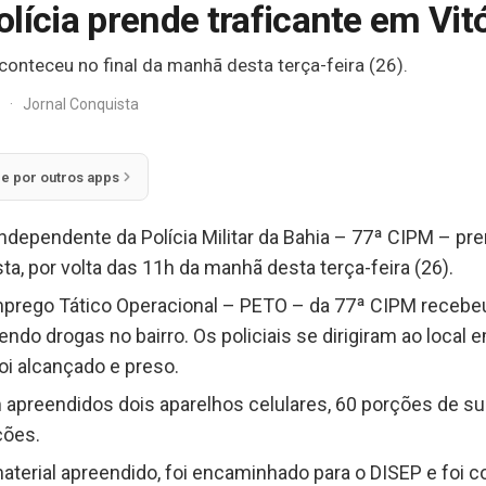
lícia prende traficante em Vit
conteceu no final da manhã desta terça-feira (26).
z
·
Jornal Conquista
ie por outros apps
ependente da Polícia Militar da Bahia – 77ª CIPM – pren
a, por volta das 11h da manhã desta terça-feira (26).
mprego Tático Operacional – PETO – da 77ª CIPM receb
do drogas no bairro. Os policiais se dirigiram ao local 
foi alcançado e preso.
 apreendidos dois aparelhos celulares, 60 porções de s
ções.
terial apreendido, foi encaminhado para o DISEP e foi co