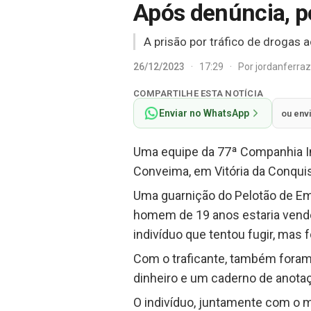
Após denúncia, po
A prisão por tráfico de drogas a
26/12/2023
·
17:29
·
Por
jordanferra
COMPARTILHE ESTA NOTÍCIA
Enviar no WhatsApp
ou env
Uma equipe da 77ª Companhia Ind
Conveima, em Vitória da Conquist
Uma guarnição do Pelotão de E
homem de 19 anos estaria venden
indivíduo que tentou fugir, mas 
Com o traficante, também foram
dinheiro e um caderno de anota
O indivíduo, juntamente com o ma