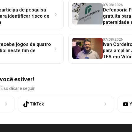
07/08/2026
participa de pesquisa
Defensoria P
ara identificar risco de
gratuita par
a
paternidade 
07/08/2026
 recebe jogos de quatro
Ivan Cordeir
bol neste fim de
para ampliar
TEA em Vitór
você estiver!
só clicar e seguir!
TikTok
Y