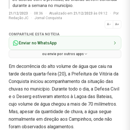
durante a semana no município.
21/12/2023
·
08:36
·
Atualizado em
21/12/2023
às 09:12
·
Por
Redação JC
·
Jornal Conquista
A−
A+
Normal
COMPARTILHE ESTA NOTÍCIA
Enviar no WhatsApp
ou envie por outros apps
Em decorrência do alto volume de água que caiu na
tarde desta quarta-feira (20), a Prefeitura de Vitória da
Conquista iniciou acompanhamento da situação das
chuvas no município. Durante todo o dia, a Defesa Civil
e o Deserg estiveram atentos à Lagoa das Bateias,
cujo volume de água chegou a mais de 70 milímetros.
Mas, apesar da quantidade de chuva, a água segue
normalmente em direção aos Campinhos, onde não
foram observados alagamentos.