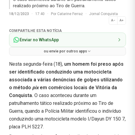
realizado próximo ao Tiro de Guerra.
18/12/2023
·
17:40
·
Por
Catarine Ferraz
·
Jornal Conquista
A−
A+
Normal
COMPARTILHE ESTA NOTÍCIA
Enviar no WhatsApp
ou envie por outros apps
Nesta segunda-feira (18),
um homem foi preso após
ser identificado conduzindo uma motocicleta
associada a várias denúncias de golpes utilizando
o método
pix
em comércios locais de Vitória da
Conquista.
O caso aconteceu durante um
patrulhamento tático realizado próximo ao Tiro de
Guerra, quando a Polícia Militar identificou o indivíduo
conduzindo uma motocicleta modelo I/Dayun DY 150 7,
placa PLH 5227.