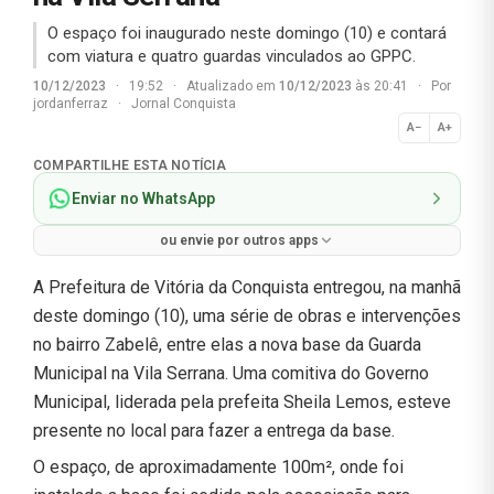
O espaço foi inaugurado neste domingo (10) e contará
com viatura e quatro guardas vinculados ao GPPC.
10/12/2023
·
19:52
·
Atualizado em
10/12/2023
às 20:41
·
Por
jordanferraz
·
Jornal Conquista
A−
A+
Normal
COMPARTILHE ESTA NOTÍCIA
Enviar no WhatsApp
ou envie por outros apps
A Prefeitura de Vitória da Conquista entregou, na manhã
deste domingo (10), uma série de obras e intervenções
no bairro Zabelê, entre elas a nova base da Guarda
Municipal na Vila Serrana. Uma comitiva do Governo
Municipal, liderada pela prefeita Sheila Lemos, esteve
presente no local para fazer a entrega da base.
O espaço, de aproximadamente 100m², onde foi