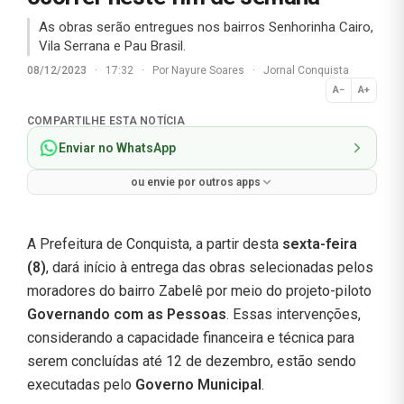
As obras serão entregues nos bairros Senhorinha Cairo,
Vila Serrana e Pau Brasil.
08/12/2023
·
17:32
·
Por
Nayure Soares
·
Jornal Conquista
A−
A+
Normal
COMPARTILHE ESTA NOTÍCIA
Enviar no WhatsApp
ou envie por outros apps
A Prefeitura de Conquista, a partir desta
sexta-feira
(8)
, dará início à entrega das obras selecionadas pelos
moradores do bairro Zabelê por meio do projeto-piloto
Governando com as Pessoas
. Essas intervenções,
considerando a capacidade financeira e técnica para
serem concluídas até 12 de dezembro, estão sendo
executadas pelo
Governo Municipal
.