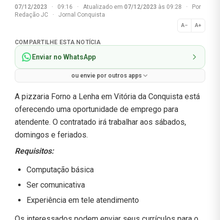
07/12/2023
·
09:16
·
Atualizado em
07/12/2023
às 09:28
·
Por
Redação JC
·
Jornal Conquista
A−
A+
Normal
COMPARTILHE ESTA NOTÍCIA
Enviar no WhatsApp
ou envie por outros apps
A pizzaria Forno a Lenha em Vitória da Conquista está
oferecendo uma oportunidade de emprego para
atendente. O contratado irá trabalhar aos sábados,
domingos e feriados.
Requisitos:
Computação básica
Ser comunicativa
Experiência em tele atendimento
Os interessados podem enviar seus currículos para o