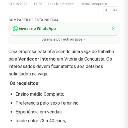
04/12/2023
·
17:28
·
Por
Lívia Borges
·
Jornal Conquista
A−
A+
Normal
COMPARTILHE ESTA NOTÍCIA
Enviar no WhatsApp
ou envie por outros apps
Uma empresa está oferecendo uma vaga de trabalho
para
Vendedor Interno
em Vitória da Conquista. Os
interessados devem ficar atentos aos detalhes
solicitados na vaga.
Os requisitos:
Ensino médio Completo;
Preferencia pelo sexo feminino;
Experiência em vendas;
Idade entre 23 a 40 anos;