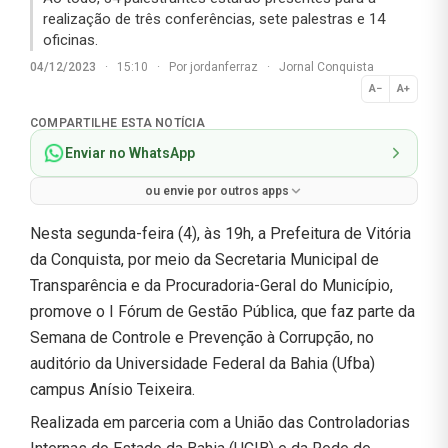
realização de três conferências, sete palestras e 14
oficinas.
04/12/2023
·
15:10
·
Por
jordanferraz
·
Jornal Conquista
A−
A+
Normal
COMPARTILHE ESTA NOTÍCIA
Enviar no WhatsApp
ou envie por outros apps
Nesta segunda-feira (4), às 19h, a Prefeitura de Vitória
da Conquista, por meio da Secretaria Municipal de
Transparência e da Procuradoria-Geral do Município,
promove o I Fórum de Gestão Pública, que faz parte da
Semana de Controle e Prevenção à Corrupção, no
auditório da Universidade Federal da Bahia (Ufba)
campus Anísio Teixeira.
Realizada em parceria com a União das Controladorias