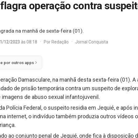
eflagra operação contra suspei
grada na manhã de sexta-feira (01).
1/12/2023
às 08:18
·
Por
Redação
·
Jornal Conquista
ie por outros apps
Operação Damasculare, na manhã desta sexta-feira (01). 
do de prisão temporária contra um suspeito de exploraç
imagens de abuso sexual infantojuvenil.
 Polícia Federal, o suspeito residia em Jequié, e após i
 na internet, o indivíduo também produzia outros vídeos o
riança.
 ao conjunto penal de Jequié, onde fica à disposição da