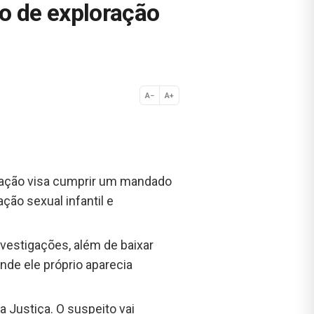
to de exploração
A−
A+
Normal
A ação visa cumprir um mandado
ão sexual infantil e
nvestigações, além de baixar
nde ele próprio aparecia
 Justiça. O suspeito vai