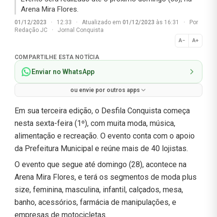
Arena Mira Flores.
01/12/2023
·
12:33
·
Atualizado em
01/12/2023
às 16:31
·
Por
Redação JC
·
Jornal Conquista
A−
A+
Normal
COMPARTILHE ESTA NOTÍCIA
Enviar no WhatsApp
ou envie por outros apps
Em sua terceira edição, o Desfila Conquista começa
nesta sexta-feira (1º), com muita moda, música,
alimentação e recreação. O evento conta com o apoio
da Prefeitura Municipal e reúne mais de 40 lojistas.
O evento que segue até domingo (28), acontece na
Arena Mira Flores, e terá os segmentos de moda plus
size, feminina, masculina, infantil, calçados, mesa,
banho, acessórios, farmácia de manipulações, e
empresas de motocicletas.