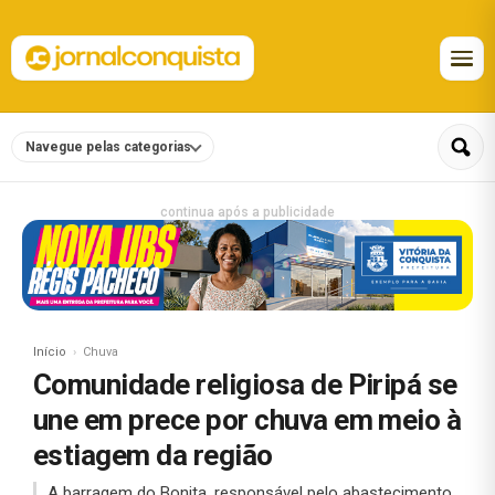
Navegue pelas categorias
continua após a publicidade
Início
Chuva
Comunidade religiosa de Piripá se
une em prece por chuva em meio à
estiagem da região
A barragem do Bonita, responsável pelo abastecimento