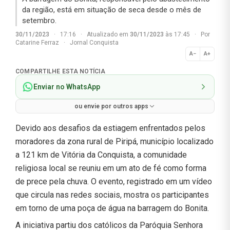
da região, está em situação de seca desde o mês de
setembro.
30/11/2023
·
17:16
·
Atualizado em
30/11/2023
às 17:45
·
Por
Catarine Ferraz
·
Jornal Conquista
A−
A+
Normal
COMPARTILHE ESTA NOTÍCIA
Enviar no WhatsApp
ou envie por outros apps
Devido aos desafios da estiagem enfrentados pelos
moradores da zona rural de Piripá, município localizado
a 121 km de Vitória da Conquista, a comunidade
religiosa local se reuniu em um ato de fé como forma
de prece pela chuva. O evento, registrado em um vídeo
que circula nas redes sociais, mostra os participantes
em torno de uma poça de água na barragem do Bonita.
A iniciativa partiu dos católicos da Paróquia Senhora