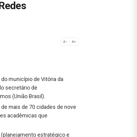
 Redes
A−
A+
Normal
do município de Vitória da
lo secretário de
mos (União Brasil).
s de mais de 70 cidades de nove
ades acadêmicas que
 (planejamento estratégico e