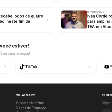
07/08/2026
 recebe jogos de quatro
Ivan Cordeir
bol neste fim de
para ampliar
TEA em Vitór
você estiver!
só clicar e seguir!
TikTok
Y
WHATSAPP
REDES
Grupo de Notícias
Siga o
Vagas de Emprego