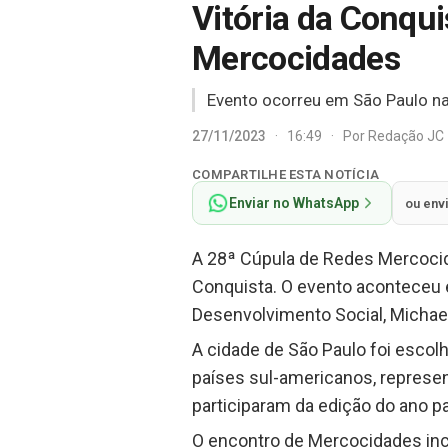
Vitória da Conqui
Mercocidades
Evento ocorreu em São Paulo n
27/11/2023
·
16:49
·
Por
Redação JC
COMPARTILHE ESTA NOTÍCIA
Enviar no WhatsApp
ou env
A 28ª Cúpula de Redes Mercocida
Conquista. O evento aconteceu e
Desenvolvimento Social, Michael 
A cidade de São Paulo foi esco
países sul-americanos, represe
participaram da edição do ano 
O encontro de Mercocidades incl