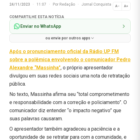
24/11/2023
·
11:07
·
Por
Redação
·
Jornal Conquista
A−
A+
Normal
COMPARTILHE ESTA NOTÍCIA
Enviar no WhatsApp
ou envie por outros apps
Após o pronunciamento oficial da Rádio UP FM
sobre a polêmica envolvendo o comunicador Pedro
Alexandre “Massinha”
, o próprio apresentador
divulgou em suas redes sociais uma nota de retratação
pública.
No texto, Massinha afirma seu “total comprometimento
e responsabilidade com a correção e policiamento”. O
comunicador diz entender “o impacto negativo” que
suas palavras causaram.
O apresentador também agradeceu a paciência e a
oportunidade de se retratar para com a comunidade, e