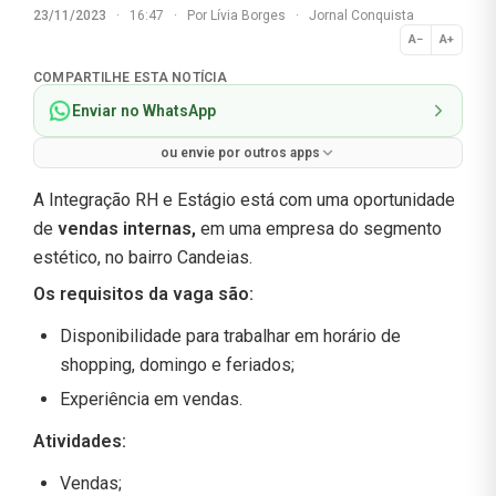
23/11/2023
·
16:47
·
Por
Lívia Borges
·
Jornal Conquista
A−
A+
Normal
COMPARTILHE ESTA NOTÍCIA
Enviar no WhatsApp
ou envie por outros apps
A Integração RH e Estágio está com uma oportunidade
de
vendas internas,
em uma empresa do segmento
estético, no bairro Candeias.
Os requisitos da vaga são:
Disponibilidade para trabalhar em horário de
shopping, domingo e feriados;
Experiência em vendas.
Atividades:
Vendas;