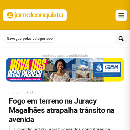
Navegue pelas categorias
continua após a publicidade
Início
Incêndio
Fogo em terreno na Juracy
Magalhães atrapalha trânsito na
avenida
O incêndio reduziu a visibilidade dos condutores na