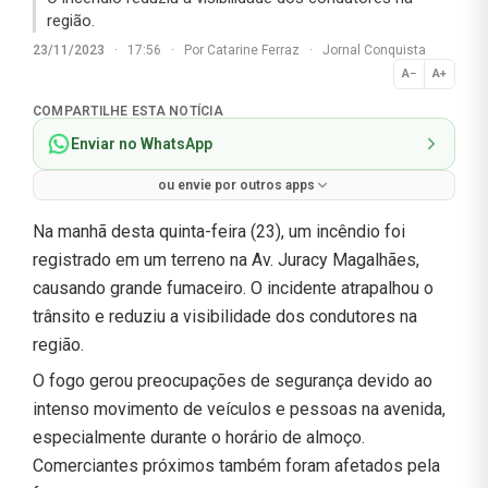
região.
23/11/2023
·
17:56
·
Por
Catarine Ferraz
·
Jornal Conquista
A−
A+
Normal
COMPARTILHE ESTA NOTÍCIA
Enviar no WhatsApp
ou envie por outros apps
Na manhã desta quinta-feira (23), um incêndio foi
registrado em um terreno na Av. Juracy Magalhães,
causando grande fumaceiro. O incidente atrapalhou o
trânsito e reduziu a visibilidade dos condutores na
região.
O fogo gerou preocupações de segurança devido ao
intenso movimento de veículos e pessoas na avenida,
especialmente durante o horário de almoço.
Comerciantes próximos também foram afetados pela