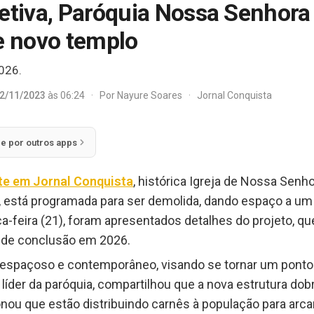
letiva, Paróquia Nossa Senhora
de novo templo
026.
2/11/2023
às 06:24
·
Por
Nayure Soares
·
Jornal Conquista
ie por outros apps
te em
Jornal Conquista
, histórica Igreja de Nossa Sen
, está programada para ser demolida, dando espaço a um
ça-feira (21), foram apresentados detalhes do projeto,
o de conclusão em 2026.
 espaçoso e contemporâneo, visando se tornar um ponto
o, líder da paróquia, compartilhou que a nova estrutura do
onou que estão distribuindo carnês à população para arc