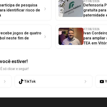
07/08/2026
participa de pesquisa
Defensoria P
ara identificar risco de
gratuita par
a
paternidade 
07/08/2026
 recebe jogos de quatro
Ivan Cordeir
bol neste fim de
para ampliar
TEA em Vitór
você estiver!
só clicar e seguir!
TikTok
Y