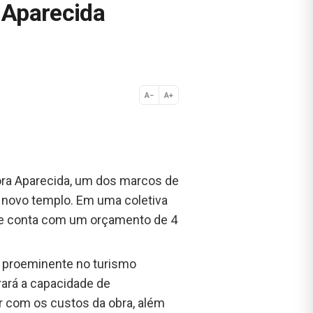
 Aparecida
A−
A+
Normal
hora Aparecida, um dos marcos de
 novo templo. Em uma coletiva
 que conta com um orçamento de 4
 proeminente no turismo
brará a capacidade de
ar com os custos da obra, além