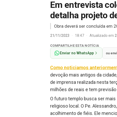
Em entrevista co
detalha projeto 
Obra deverá ser concluída em 2
21/11/2023
·
18:47
·
Atualizado em
2
COMPARTILHE ESTA NOTÍCIA
Enviar no WhatsApp
ou env
Como noticiamos anteriormen
devoção mais antigos da cidade
de imprensa realizada nesta ter
milhões de reais e tem previsã
O futuro templo busca ser mais
religioso local. O Pe. Alessandr
acolhimento de fiéis. Ele menci