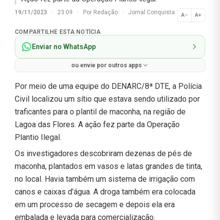
19/11/2023
·
23:09
·
Por
Redação
·
Jornal Conquista
A−
A+
Normal
COMPARTILHE ESTA NOTÍCIA
Enviar no WhatsApp
ou envie por outros apps
Por meio de uma equipe do DENARC/8ª DTE, a Polícia
Civil localizou um sítio que estava sendo utilizado por
traficantes para o plantil de maconha, na região de
Lagoa das Flores. A ação fez parte da Operação
Plantio Ilegal.
Os investigadores descobriram dezenas de pés de
maconha, plantados em vasos e latas grandes de tinta,
no local. Havia também um sistema de irrigação com
canos e caixas d’água. A droga também era colocada
em um processo de secagem e depois ela era
embalada e levada para comercialização.