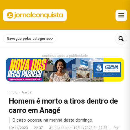
Navegue pelas categorias
continua após a publicidade
Início
Anagé
Homem é morto a tiros dentro de
carro em Anagé
O caso ocorreu na manhã deste domingo.
19/11/2023
·
22:37
·
Atualizado em
19/11/2023
às 22:38
·
Por