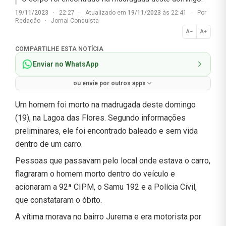
19/11/2023
·
22:27
·
Atualizado em
19/11/2023
às 22:41
·
Por
Redação
·
Jornal Conquista
A−
A+
Normal
COMPARTILHE ESTA NOTÍCIA
Enviar no WhatsApp
ou envie por outros apps
Um homem foi morto na madrugada deste domingo
(19), na Lagoa das Flores. Segundo informações
preliminares, ele foi encontrado baleado e sem vida
dentro de um carro.
Pessoas que passavam pelo local onde estava o carro,
flagraram o homem morto dentro do veículo e
acionaram a 92ª CIPM, o Samu 192 e a Polícia Civil,
que constataram o óbito.
A vítima morava no bairro Jurema e era motorista por