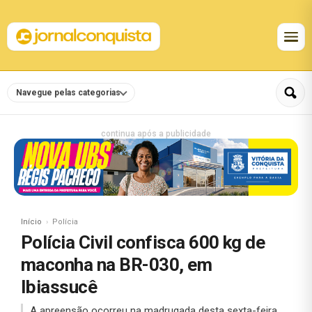
Navegue pelas categorias
continua após a publicidade
Início
Polícia
Polícia Civil confisca 600 kg de
maconha na BR-030, em
Ibiassucê
A apreensão ocorreu na madrugada desta sexta-feira