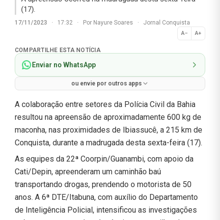
(17).
17/11/2023
·
17:32
·
Por
Nayure Soares
·
Jornal Conquista
A−
A+
Normal
COMPARTILHE ESTA NOTÍCIA
Enviar no WhatsApp
ou envie por outros apps
A colaboração entre setores da Polícia Civil da Bahia
resultou na apreensão de aproximadamente 600 kg de
maconha, nas proximidades de Ibiassucê, a 215 km de
Conquista, durante a madrugada desta sexta-feira (17).
As equipes da 22ª Coorpin/Guanambi, com apoio da
Cati/Depin, apreenderam um caminhão baú
transportando drogas, prendendo o motorista de 50
anos. A 6ª DTE/Itabuna, com auxílio do Departamento
de Inteligência Policial, intensificou as investigações