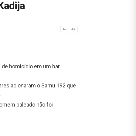
Kadija
A−
A+
Normal
va de homicídio em um bar
lares acionaram o Samu 192 que
.
o homem baleado não foi