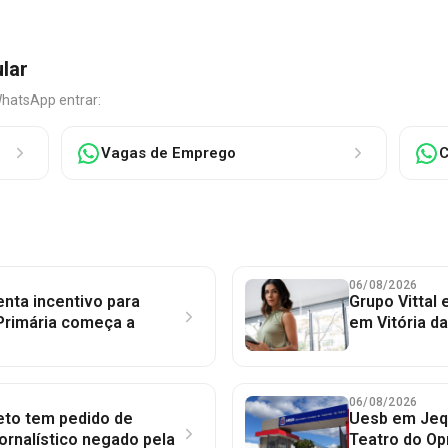
ular
WhatsApp entrar:
Vagas de Emprego
C
06/08/2026
nta incentivo para
Grupo Vittal
Primária começa a
em Vitória d
06/08/2026
to tem pedido de
Uesb em Jequ
jornalístico negado pela
Teatro do Op