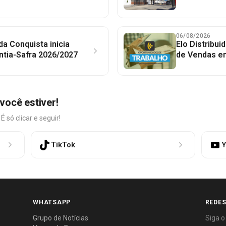
06/08/2026
 da Conquista inicia
Elo Distribu
ntia-Safra 2026/2027
de Vendas em
você estiver!
só clicar e seguir!
TikTok
Y
WHATSAPP
REDES
Grupo de Notícias
Siga o