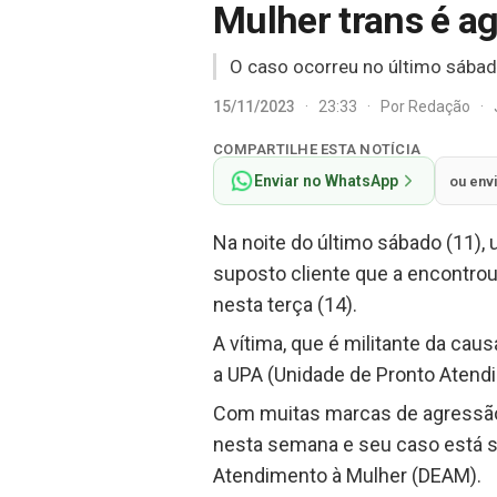
Mulher trans é a
O caso ocorreu no último sába
15/11/2023
·
23:33
·
Por
Redação
·
COMPARTILHE ESTA NOTÍCIA
Enviar no WhatsApp
ou env
Na noite do último sábado (11),
suposto cliente que a encontrou
nesta terça (14).
A vítima, que é militante da c
a UPA (Unidade de Pronto Atend
Com muitas marcas de agressão,
nesta semana e seu caso está s
Atendimento à Mulher (DEAM).