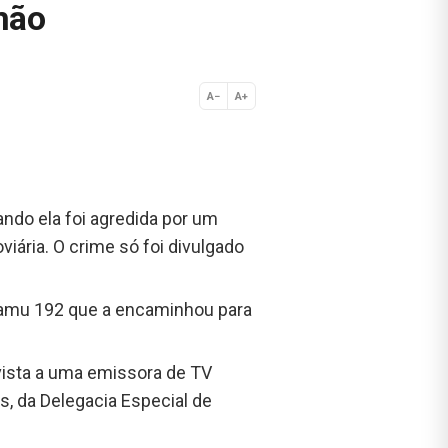
mão
A−
A+
Normal
ando ela foi agredida por um
ária. O crime só foi divulgado
 Samu 192 que a encaminhou para
vista a uma emissora de TV
, da Delegacia Especial de