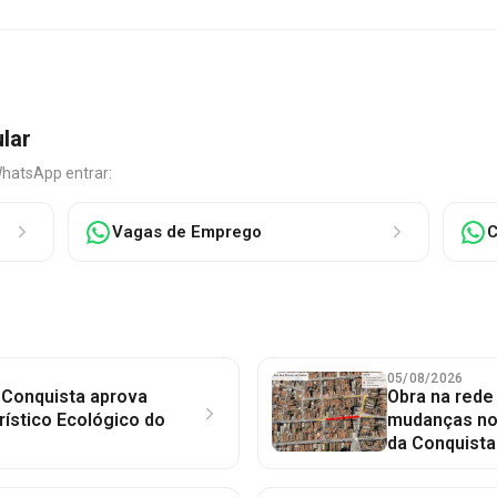
ular
WhatsApp entrar:
Vagas de Emprego
C
05/08/2026
 Conquista aprova
Obra na red
rístico Ecológico do
mudanças no 
da Conquista