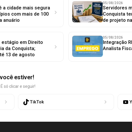
05/08/2026
 é a cidade mais segura
Servidores mu
ípios com mais de 100
Conquista te
a anuário
de projeto n
05/08/2026
 estágio em Direito
Integração R
ia da Conquista;
Analista Fisc
té 13 de agosto
você estiver!
só clicar e seguir!
TikTok
Y