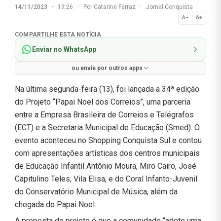
14/11/2023
·
19:26
·
Por
Catarine Ferraz
·
Jornal Conquista
A−
A+
Normal
COMPARTILHE ESTA NOTÍCIA
Enviar no WhatsApp
ou envie por outros apps
Na última segunda-feira (13), foi lançada a 34ª edição
do Projeto “Papai Noel dos Correios”, uma parceria
entre a Empresa Brasileira de Correios e Telégrafos
(ECT) e a Secretaria Municipal de Educação (Smed). O
evento aconteceu no Shopping Conquista Sul e contou
com apresentações artísticas dos centros municipais
de Educação Infantil Antônio Moura, Miro Cairo, José
Capitulino Teles, Vila Elisa, e do Coral Infanto-Juvenil
do Conservatório Municipal de Música, além da
chegada do Papai Noel.
A proposta do projeto é que a comunidade “adote uma