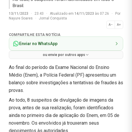
Brasil.
13/11/2023
·
23:43
·
Atualizado em
14/11/2023
às 07:26
·
Por
Nayure Soares
·
Jornal Conquista
A−
A+
Normal
COMPARTILHE ESTA NOTÍCIA
Enviar no WhatsApp
ou envie por outros apps
Ao final do período da Exame Nacional do Ensino
Médio (Enem), a Polícia Federal (PF) apresentou um
balanço sobre investigações a tentativas de fraudes às
provas.
Ao todo, 8 suspeitos de divulgação de imagens da
prova, antes de sua realização, foram identificados
ainda no primeiro dia de aplicação do Enem, em 05 de
novembro. Os envolvidos já trouxeram seus
depoimentos às autoridades.