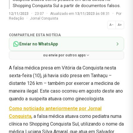
Shopping Conquista Sul a partir de documentos falsos.
12/11/2023
·
23:07
·
Atualizado em
13/11/2023
às 08:31
·
Por
Redação
·
Jornal Conquista
A−
A+
Normal
COMPARTILHE ESTA NOTÍCIA
Enviar no WhatsApp
ou envie por outros apps
A falsa médica presa em Vitória da Conquista nesta
sexta-feira (10), já havia sido presa em Tanhaçu –
distante 126 km – também por exercer a medicina de
maneira ilegal. Este caso ocorreu em agosto deste ano
quando a suspeita atuava como ginecologista.
Como noticiado anteriormente por
Jornal
Conquista
, a falsa médica atuava como pediatra numa
clínica no Shopping Conquista Sul, utilizando o nome da
médica Luciana Silva Amaral, que atua em Salvador.