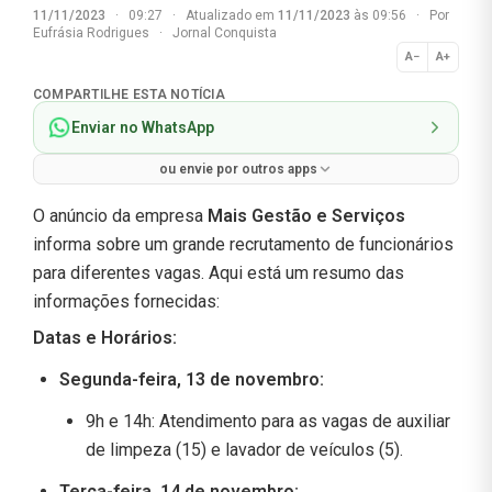
11/11/2023
·
09:27
·
Atualizado em
11/11/2023
às 09:56
·
Por
Eufrásia Rodrigues
·
Jornal Conquista
A−
A+
Normal
COMPARTILHE ESTA NOTÍCIA
Enviar no WhatsApp
ou envie por outros apps
O anúncio da empresa
Mais Gestão e Serviços
informa sobre um grande recrutamento de funcionários
para diferentes vagas. Aqui está um resumo das
informações fornecidas:
Datas e Horários:
Segunda-feira, 13 de novembro:
9h e 14h: Atendimento para as vagas de auxiliar
de limpeza (15) e lavador de veículos (5).
Terça-feira, 14 de novembro: