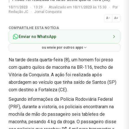
10/11/2023
·
13:29
·
Atualizado em
10/11/2023
às 15:30
·
Por
Redação JC
·
Jornal Conquista
A−
A+
Normal
COMPARTILHE ESTA NOTÍCIA
Enviar no WhatsApp
ou envie por outros apps
Na tarde desta quarta-feira (8), um homem foi preso
com quatro quilos de maconha na BR-116, trecho de
Vitória da Conquista. A ação foi realizada após
abordagem ao veículo que tinha saído de Santos (SP)
com destino a Fortaleza (CE).
Segundo informações da Polícia Rodoviária Federal
(PRF), durante a vistoria, os policiais encontraram na
mochila de mão do passageiro seis tabletes de
maconha, pesando 4 kg da droga. O passageiro disse