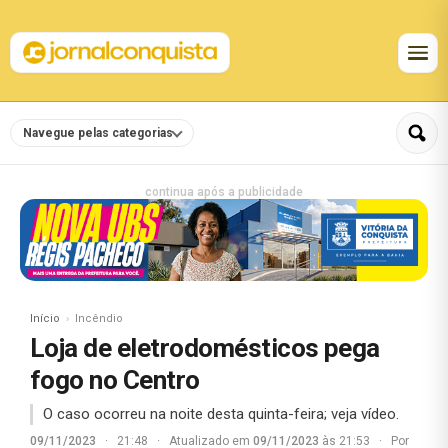
Navegue pelas categorias
continua após a publicidade
Início
Incêndio
Loja de eletrodomésticos pega
fogo no Centro
O caso ocorreu na noite desta quinta-feira; veja vídeo.
09/11/2023
·
21:48
·
Atualizado em
09/11/2023
às 21:53
·
Por