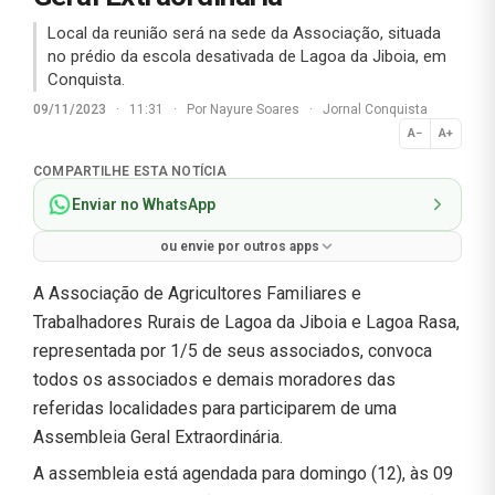
Local da reunião será na sede da Associação, situada
no prédio da escola desativada de Lagoa da Jiboia, em
Conquista.
09/11/2023
·
11:31
·
Por
Nayure Soares
·
Jornal Conquista
A−
A+
Normal
COMPARTILHE ESTA NOTÍCIA
Enviar no WhatsApp
ou envie por outros apps
A Associação de Agricultores Familiares e
Trabalhadores Rurais de Lagoa da Jiboia e Lagoa Rasa,
representada por 1/5 de seus associados, convoca
todos os associados e demais moradores das
referidas localidades para participarem de uma
Assembleia Geral Extraordinária.
A assembleia está agendada para domingo (12), às 09