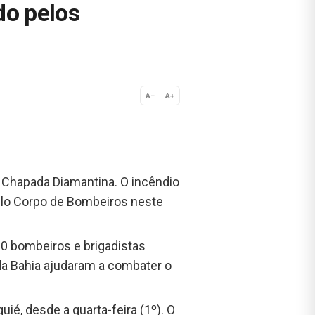
do pelos
A−
A+
Normal
 Chapada Diamantina. O incêndio
pelo Corpo de Bombeiros neste
0 bombeiros e brigadistas
da Bahia ajudaram a combater o
ié, desde a quarta-feira (1º). O