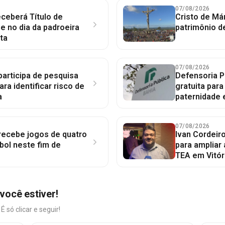
07/08/2026
ceberá Título de
Cristo de Má
 no dia da padroeira
patrimônio d
ta
07/08/2026
participa de pesquisa
Defensoria P
ara identificar risco de
gratuita par
a
paternidade 
07/08/2026
 recebe jogos de quatro
Ivan Cordeir
bol neste fim de
para ampliar
TEA em Vitór
você estiver!
só clicar e seguir!