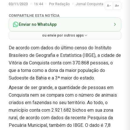
03/11/2023
·
16:44
·
Por
Redação
·
Jornal Conquista
A−
A+
Normal
COMPARTILHE ESTA NOTÍCIA
Enviar no WhatsApp
ou envie por outros apps
De acordo com dados do último censo do Instituto
Brasileiro de Geografia e Estatística (IBGE), a cidade de
Vitória da Conquista conta com 370.868 pessoas, o
que a torna como a dona da maior população do
Sudoeste da Bahia e a 3ª maior do estado.
Apesar de ser grande, a quantidade de pessoas em
Conquista nem se compara com o número de animais
criados em fazendas no seu território. Ao todo, o
município conta com 2.921.682 bichos em sua zona
rural, de acordo com dados da recente Pesquisa da
Pecuária Municipal, também do IBGE. O dado é 7,8