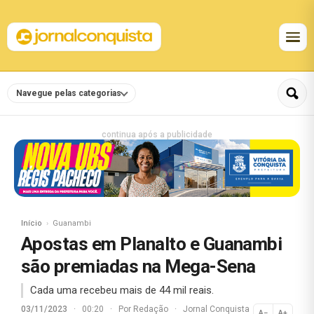
Navegue pelas categorias
continua após a publicidade
Início
Guanambi
Apostas em Planalto e Guanambi
são premiadas na Mega-Sena
Cada uma recebeu mais de 44 mil reais.
03/11/2023
·
00:20
·
Por
Redação
·
Jornal Conquista
A−
A+