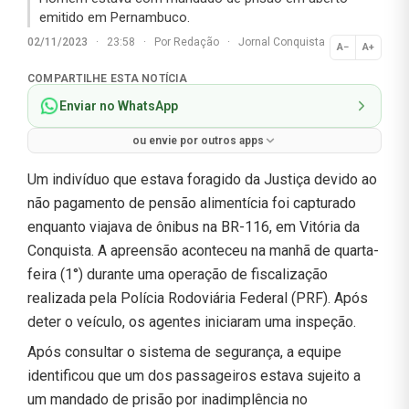
emitido em Pernambuco.
02/11/2023
·
23:58
·
Por
Redação
·
Jornal Conquista
A−
A+
Normal
COMPARTILHE ESTA NOTÍCIA
Enviar no WhatsApp
ou envie por outros apps
Um indivíduo que estava foragido da Justiça devido ao
não pagamento de pensão alimentícia foi capturado
enquanto viajava de ônibus na BR-116, em Vitória da
Conquista. A apreensão aconteceu na manhã de quarta-
feira (1°) durante uma operação de fiscalização
realizada pela Polícia Rodoviária Federal (PRF). Após
deter o veículo, os agentes iniciaram uma inspeção.
Após consultar o sistema de segurança, a equipe
identificou que um dos passageiros estava sujeito a
um mandado de prisão por inadimplência no