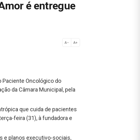
o Amor é entregue
A−
A+
Normal
o Paciente Oncológico do
ção da Câmara Municipal, pela
antrópica que cuida de pacientes
rça-feira (31), à fundadora e
 e planos executivo-sociais,