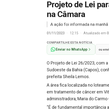
Projeto de Lei pa
na Câmara
A ação foi informada na manhã d
01/11/2023
·
12:15
·
Atualizado em
0
COMPARTILHE ESTA NOTÍCIA
Enviar no WhatsApp
ou env
O Projeto de Lei 26/2023, com a
Sudoeste da Bahia (Capos), con
prefeita Sheila Lemos.
A área fica localizada no loteam
em tratamento de câncer em Vitór
administradora, Maria do Carmo
“É de fundamental importância a