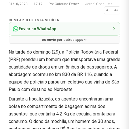
31/10/2023
·
17:17
·
Por
Catarine Ferraz
·
Jornal Conquista
A−
A+
Normal
COMPARTILHE ESTA NOTÍCIA
Enviar no WhatsApp
ou envie por outros apps
Na tarde do domingo (29), a Polícia Rodoviária Federal
(PRF) prendeu um homem que transportava uma grande
quantidade de droga em um ônibus de passageiros. A
abordagem ocorreu no km 830 da BR 116, quando a
equipe de policiais parou um coletivo que vinha de São
Paulo com destino ao Nordeste.
Durante a fiscalização, os agentes encontraram uma
bolsa no compartimento de bagagem acima dos
assentos, que continha 4,2 Kg de cocaína pronta para
consumo. O dono da mochila, um homem de 30 anos,
confessou que receberia R$ 3 mil para entregar a droga