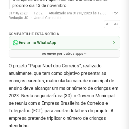
próximo dia 13 de novembro.
31/10/2023
·
12:02
·
Atualizado em
31/10/2023
às 12:55
·
Por
Redação JC
·
Jornal Conquista
A−
A+
Normal
COMPARTILHE ESTA NOTÍCIA
Enviar no WhatsApp
ou envie por outros apps
O projeto “Papai Noel dos Correios”, realizado
anualmente, que tem como objetivo presentar as
crianças carentes, matriculadas na rede municipal de
ensino deve alcançar um maior número de crianças em
2023. Nesta segunda-feira (30), o Governo Municipal
se reuniu com a Empresa Brasileira de Correios e
Telégrafos (ECT), para acertar detalhes do projeto. A
empresa pretende triplicar o número de crianças
atendidas.