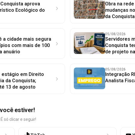
 Conquista aprova
Obra na red
rístico Ecológico do
mudanças no 
da Conquista
05/08/2026
 é a cidade mais segura
Servidores mu
ípios com mais de 100
Conquista te
a anuário
de projeto n
05/08/2026
 estágio em Direito
Integração R
ia da Conquista;
Analista Fisc
té 13 de agosto
você estiver!
só clicar e seguir!