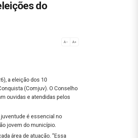
leições do
A−
A+
Normal
6), a eleição dos 10
 Conquista (Comjuv). O Conselho
am ouvidas e atendidas pelos
 juventude é essencial no
ão jovem do município.
 cada área de atuação. “Essa