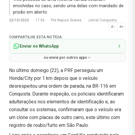
envolvidas no caso, sendo uma delas com mandado de
prisão em aberto.
23/10/2023
·
17:56
·
Por
Nayure Soares
·
Jornal Conquista
A−
A+
Normal
COMPARTILHE ESTA NOTÍCIA
Enviar no WhatsApp
ou envie por outros apps
No último domingo (22), a PRF perseguiu um
Honda/City por 1 km depois que o veículo
desrespeitou uma ordem de parada, na BR-116 em
Conquista. Durante inspeção, os policiais identificaram
adulterações nos elementos de identificação e, ao
consultar os sistemas, confirmaram que o veículo era
um clone com placas de outro carro, este último com
registro de roubo/furto em São Paulo.